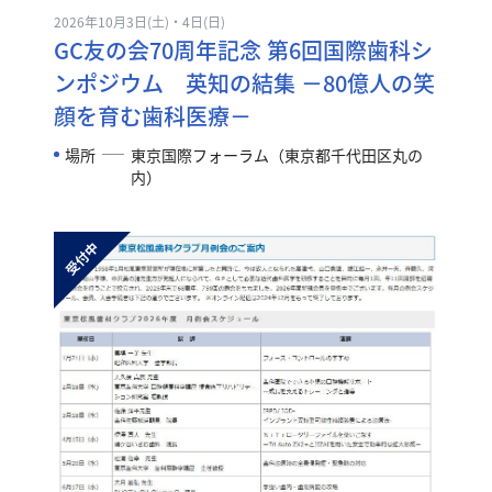
2026年10月3日(土)・4日(日)
GC友の会70周年記念 第6回国際歯科シ
ンポジウム 英知の結集 －80億人の笑
顔を育む歯科医療－
場所
東京国際フォーラム（東京都千代田区丸の
内）