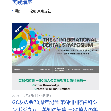
実践講座
場所
松風 東京支社
2026年10月3日(土)・4日(日)
GC友の会70周年記念 第6回国際歯科シ
ンポジウム 英知の結集 －80億人の笑