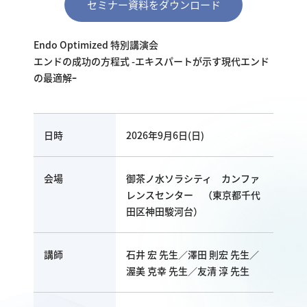
セミナー資料をダウンロード
Endo Optimized 特別講演会
エンドの成功の方程式 -エキスパートが示す現代エンド
の最適解ｰ
日時
2026年9月6日(日)
会場
御茶ノ水ソラシティ カンファ
レンスセンター （東京都千代
田区神田駿河台）
講師
石井 宏 先生／澤田 則宏 先生／
渥美 克幸 先生／友清 淳 先生