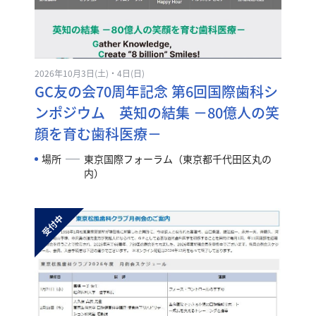
2026年10月3日(土)・4日(日)
GC友の会70周年記念 第6回国際歯科シ
ンポジウム 英知の結集 －80億人の笑
顔を育む歯科医療－
場所
東京国際フォーラム（東京都千代田区丸の
内）